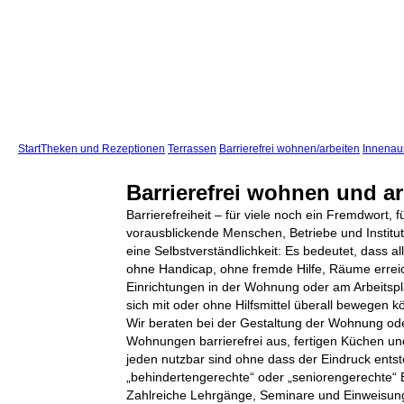
Start
Theken und Rezeptionen
Terrassen
Barrierefrei wohnen/arbeiten
Innenau
Barrierefrei wohnen und ar
Barrierefreiheit – für viele noch ein Fremdwort, 
vorausblickende Menschen, Betriebe und Institut
eine Selbstverständlichkeit: Es bedeutet, dass a
ohne Handicap, ohne fremde Hilfe, Räume errei
Einrichtungen in der Wohnung oder am Arbeitsp
sich mit oder ohne Hilfsmittel überall bewegen k
Wir beraten bei der Gestaltung der Wohnung ode
Wohnungen barrierefrei aus, fertigen Küchen und
jeden nutzbar sind ohne dass der Eindruck entst
„behindertengerechte“ oder „seniorengerechte“ E
Zahlreiche Lehrgänge, Seminare und Einweisu